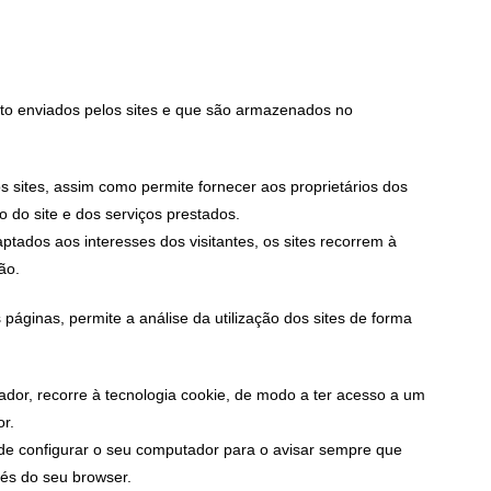
xto enviados pelos sites e que são armazenados no
os sites, assim como permite fornecer aos proprietários dos
o do site e dos serviços prestados.
tados aos interesses dos visitantes, os sites recorrem à
ão.
s páginas, permite a análise da utilização dos sites de forma
izador, recorre à tecnologia cookie, de modo a ter acesso a um
or.
pode configurar o seu computador para o avisar sempre que
vés do seu browser.