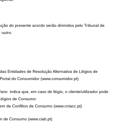
ução do presente acordo serão dirimidos pelo Tribunal de
 outro.
das Entidades de Resolução Alternativa de Litígios de
Portal do Consumidor (
www.consumidor.pt
).
o indica que, em caso de litígio, o cliente/utilizador pode
Litígios de Consumo:
gem de Conflitos de Consumo (
www.cniacc.pt
)
em de Consumo (
www.ciab.pt
)